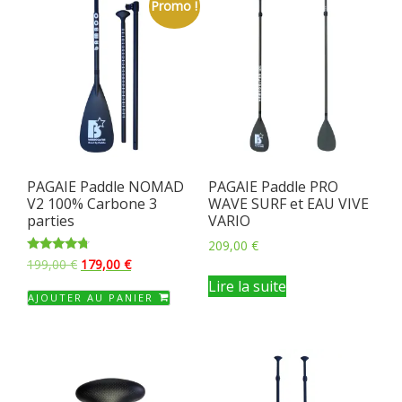
Promo !
PAGAIE Paddle NOMAD
PAGAIE Paddle PRO
V2 100% Carbone 3
WAVE SURF et EAU VIVE
parties
VARIO
209,00
€
Le
Le
Note
199,00
€
179,00
€
4.50
prix
prix
Lire la suite
sur 5
AJOUTER AU PANIER
initial
actuel
était :
est :
199,00 €.
179,00 €.