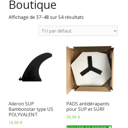
Boutique
Affichage de 37–48 sur 54 résultats
Aileron SUP
PADS antidérapants
Bamboostar type US
pour SUP et SURF
POLYVALENT
39,90
€
16,90
€
AJOUTER AU PANIER