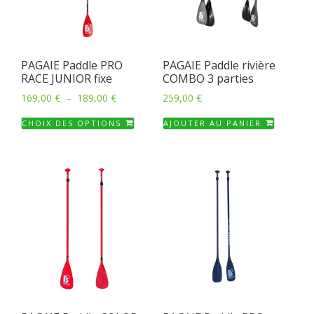
choisies
sur
la
PAGAIE Paddle PRO
PAGAIE Paddle rivière
page
RACE JUNIOR fixe
COMBO 3 parties
du
Plage
169,00
€
–
189,00
€
259,00
€
produit
de
Ce
CHOIX DES OPTIONS
AJOUTER AU PANIER
prix :
produit
169,00 €
a
à
plusieurs
189,00 €
variations.
Les
options
peuvent
être
choisies
sur
la