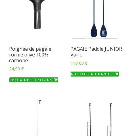
Poignée de pagaie
PAGAIE Paddle JUNIOR
forme olive 100%
Vario
carbone
119,00
€
24,90
€
AJOUTER AU PANIER
Ce
CHOIX DES OPTIONS
produit
a
plusieurs
variations.
Les
options
peuvent
être