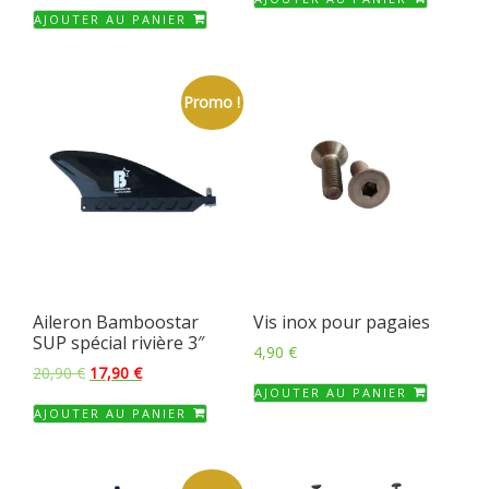
AJOUTER AU PANIER
Promo !
Aileron Bamboostar
Vis inox pour pagaies
SUP spécial rivière 3″
4,90
€
Le
Le
20,90
€
17,90
€
prix
prix
AJOUTER AU PANIER
AJOUTER AU PANIER
initial
actuel
était :
est :
20,90 €.
17,90 €.