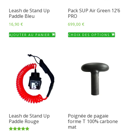
page
Leash de Stand Up
Pack SUP Air Green 12’6
du
Paddle Bleu
PRO
produi
16,90
€
699,00
€
Ce
AJOUTER AU PANIER
CHOIX DES OPTIONS
produi
a
plusieu
variati
Les
option
peuven
être
choisie
sur
la
Leash de Stand Up
Poignée de pagaie
page
Paddle Rouge
forme T 100% carbone
du
mat
produi