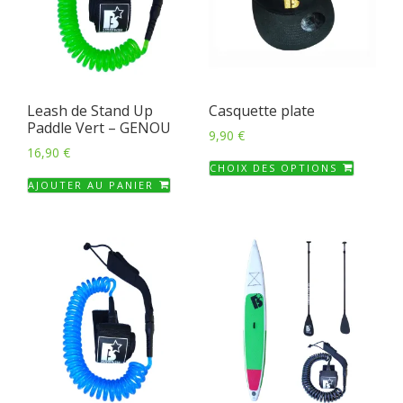
Leash de Stand Up
Casquette plate
Paddle Vert – GENOU
9,90
€
16,90
€
Ce
CHOIX DES OPTIONS
produi
AJOUTER AU PANIER
a
plusieu
variati
Les
option
peuven
être
choisie
sur
la