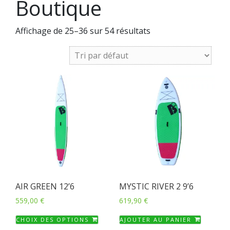
Boutique
Affichage de 25–36 sur 54 résultats
AIR GREEN 12’6
MYSTIC RIVER 2 9’6
559,00
€
619,90
€
Ce
CHOIX DES OPTIONS
AJOUTER AU PANIER
produit