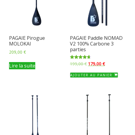
PAGAIE Pirogue
PAGAIE Paddle NOMAD
MOLOKAI
V2 100% Carbone 3
parties
209,00
€
Le
Le
Note
199,00
€
179,00
€
Lire la suite
4.50
prix
prix
sur 5
AJOUTER AU PANIER
initial
actuel
était :
est :
199,00 €.
179,00 €.