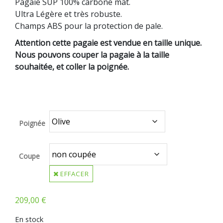
Pagaie SUP 100% carbone mat.
Ultra Légère et très robuste.
Champs ABS pour la protection de pale.
Attention cette pagaie est vendue en taille unique.
Nous pouvons couper la pagaie à la taille
souhaitée, et coller la poignée.
gong f-one rrd fanatic takuma duotone cabrinha
naish north neilpryde surfpistols redwood paddle
Poignée
Coupe
EFFACER
209,00
€
En stock