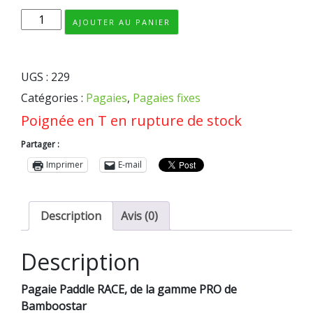
quantité
AJOUTER AU PANIER
de
PAGAIE
Paddle
UGS :
229
PRO
Catégories :
Pagaies
,
Pagaies fixes
RACE
fixe
Poignée en T en rupture de stock
Partager :
Imprimer
E-mail
Description
Avis (0)
Description
Pagaie Paddle RACE, de la gamme PRO de
Bamboostar