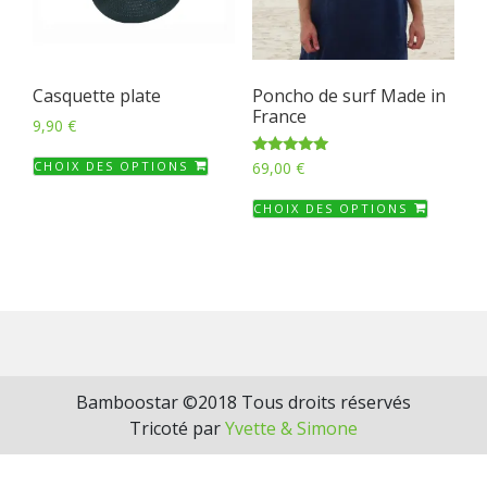
choisie
sur
la
Casquette plate
Poncho de surf Made in
page
France
du
9,90
€
produi
Ce
Note
CHOIX DES OPTIONS
69,00
€
produit
5.00
sur 5
Ce
a
CHOIX DES OPTIONS
produi
plusieurs
a
variations.
plusieu
Les
variati
options
Les
peuvent
option
être
peuven
choisies
Bamboostar ©2018 Tous droits réservés
être
sur
Tricoté par
Yvette & Simone
choisie
la
sur
page
la