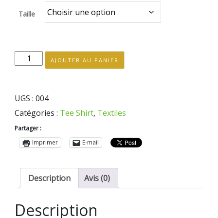
Taille
quantité
AJOUTER AU PANIER
de
Tee
shirt
UGS :
004
Femme
Catégories :
Tee Shirt
,
Textiles
Partager :
Imprimer
E-mail
Description
Avis (0)
Description