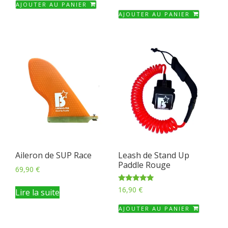
5.00
AJOUTER AU PANIER
sur 5
AJOUTER AU PANIER
Aileron de SUP Race
Leash de Stand Up
Paddle Rouge
69,90
€
Note
16,90
€
Lire la suite
5.00
sur 5
AJOUTER AU PANIER