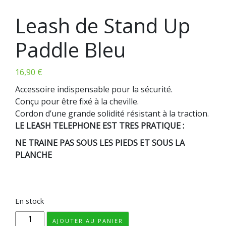
Leash de Stand Up
Paddle Bleu
16,90
€
Accessoire indispensable pour la sécurité.
Conçu pour être fixé à la cheville.
Cordon d’une grande solidité résistant à la traction.
LE LEASH TELEPHONE EST TRES PRATIQUE :
NE TRAINE PAS SOUS LES PIEDS ET SOUS LA
PLANCHE
gong f-one rrd fanatic takuma duotone cabrinha
naish north neilpryde surfpistols redwood paddle
En stock
quantité
AJOUTER AU PANIER