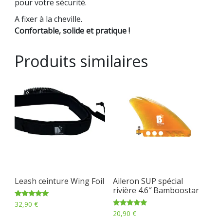
pour votre sécurité.
A fixer à la cheville.
Confortable, solide et pratique !
Produits similaires
Leash ceinture Wing Foil
Aileron SUP spécial
rivière 4.6″ Bamboostar
Note
32,90
€
5.00
Note
20,90
€
sur 5