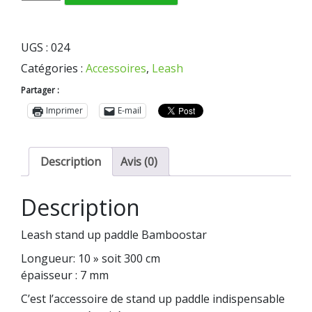
de
Leash
de
UGS :
024
Stand
Catégories :
Accessoires
,
Leash
Up
Paddle
Partager :
Bleu
Imprimer
E-mail
Description
Avis (0)
Description
Leash stand up paddle Bamboostar
Longueur: 10 » soit 300 cm
épaisseur : 7 mm
C’est l’accessoire de stand up paddle indispensable