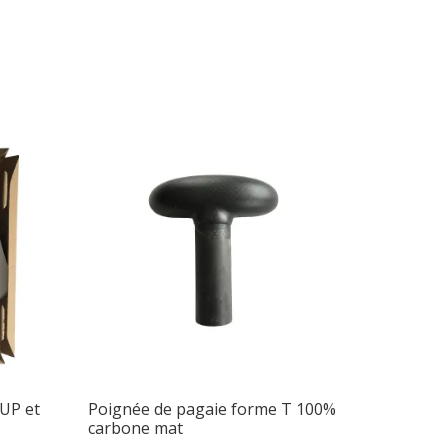
eurs
ions.
ns
nt
ies
it
UP et
Poignée de pagaie forme T 100%
carbone mat