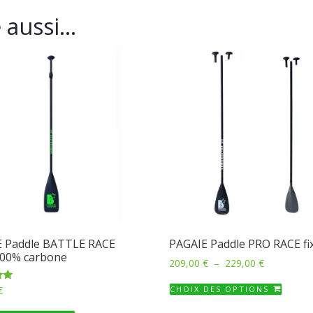
 aussi…
E Paddle BATTLE RACE
PAGAIE Paddle PRO RACE fi
100% carbone
Plage
209,00
€
–
229,00
€
de
Ce
CHOIX DES OPTIONS
prix :
€
produ
209,00 €