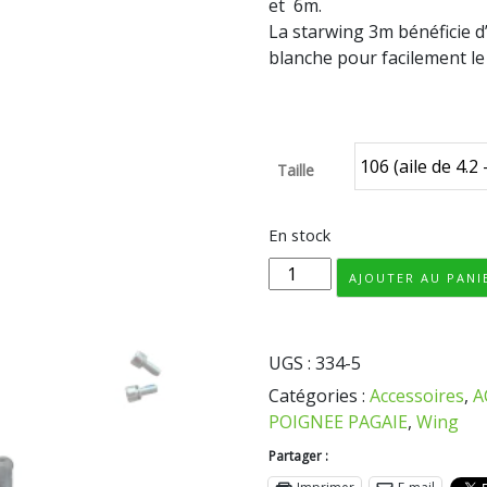
et 6m.
La starwing 3m bénéficie d
blanche pour facilement le 
gong f-one rrd fanatic ta
surfpistols redwood paddl
Taille
En stock
quantité
AJOUTER AU PANI
de
Wing
Carbon
UGS :
334-5
Boom
Catégories :
Accessoires
,
A
POIGNEE PAGAIE
,
Wing
Partager :