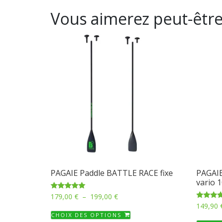
Vous aimerez peut-être
PAGAIE Paddle BATTLE RACE fixe
PAGAI
vario 
Plage
Note
179,00
€
–
199,00
€
5.00
Note
de
149,90
sur 5
Ce
5.00
CHOIX DES OPTIONS
prix :
sur 5