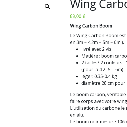
Wing Car
89,00
€
Wing Carbon Boom
Le Wing Carbon Boom est a
en 3m – 4.2m – 5m – 6m ).
livré avec 2 vis
Matière : boom carbo
2 tailles/ 2 couleurs 
(pour la 4.2- 5 – 6m)
léger: 0.35-0.4 kg
diamètre 28 cm pour 
Le boom carbon, véritable
faire corps avec votre wing
L’utilisation du carbone le
en alu.
Le boom noir mesure 106 cm 