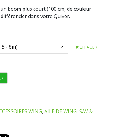
’un boom plus court (100 cm) de couleur
différencier dans votre Quiver.
kuma duotone cabrinha naish north neilpryde
e
EFFACER
ER
CCESSOIRES WING
,
AILE DE WING
,
SAV &