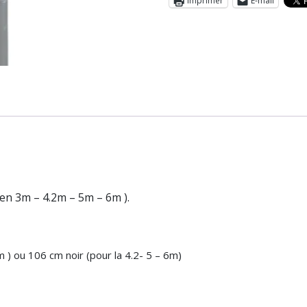
Imprimer
E-mail
 en 3m – 4.2m – 5m – 6m ).
m ) ou 106 cm noir (pour la 4.2- 5 – 6m)