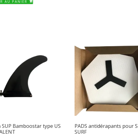
a
R AU PANIER
à
plusi
229,00 €
variat
Les
optio
peuve
être
chois
sur
la
page
du
produ
n SUP Bamboostar type US
PADS antidérapants pour S
ALENT
SURF