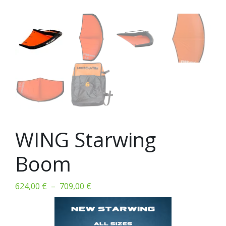
WING Starwing
Boom
Plage
624,00
€
–
709,00
€
de
prix :
624,00 €