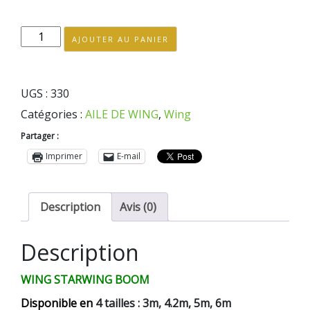
quantité
AJOUTER AU PANIER
de
WING
Starwing
UGS :
330
Boom
Catégories :
AILE DE WING
,
Wing
Partager :
Imprimer
E-mail
Description
Avis (0)
Description
WING STARWING BOOM
Disponible
en
4 tailles : 3m, 4.2m, 5m, 6m