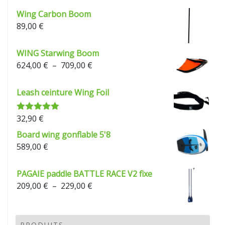
Wing Carbon Boom
89,00
€
WING Starwing Boom
Plage
624,00
€
–
709,00
€
de
prix :
Leash ceinture Wing Foil
624,00 €
à
32,90
€
Note
5.00
709,00 €
sur 5
Board wing gonflable 5'8
589,00
€
PAGAIE paddle BATTLE RACE V2 fixe
Plage
209,00
€
–
229,00
€
de
prix :
209,00 €
PRODUITS