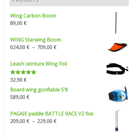
à
229,00 €
Wing Carbon Boom
89,00
€
WING Starwing Boom
Plage
624,00
€
–
709,00
€
de
prix :
Leash ceinture Wing Foil
624,00 €
à
32,90
€
Note
5.00
709,00 €
sur 5
Board wing gonflable 5'8
589,00
€
PAGAIE paddle BATTLE RACE V2 fixe
Plage
209,00
€
–
229,00
€
de
prix :