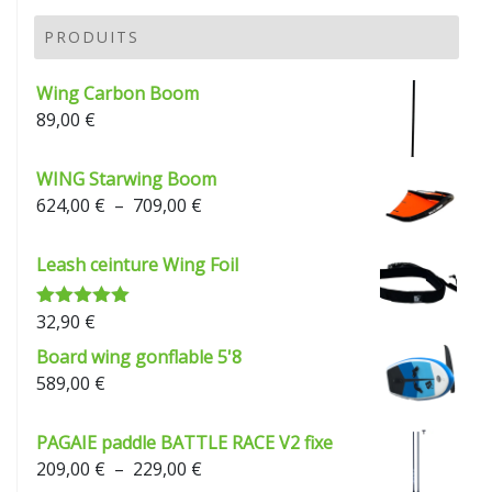
prix :
209,00 €
PRODUITS
à
229,00 €
Wing Carbon Boom
89,00
€
WING Starwing Boom
Plage
624,00
€
–
709,00
€
de
prix :
Leash ceinture Wing Foil
624,00 €
à
32,90
€
Note
5.00
709,00 €
sur 5
Board wing gonflable 5'8
589,00
€
PAGAIE paddle BATTLE RACE V2 fixe
Plage
209,00
€
–
229,00
€