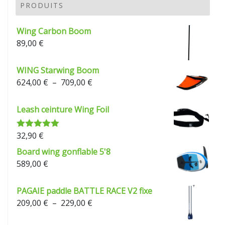
PRODUITS
Wing Carbon Boom
89,00
€
WING Starwing Boom
Plage
624,00
€
–
709,00
€
de
prix :
Leash ceinture Wing Foil
624,00 €
à
32,90
€
Note
5.00
709,00 €
sur 5
Board wing gonflable 5'8
589,00
€
PAGAIE paddle BATTLE RACE V2 fixe
Plage
209,00
€
–
229,00
€
de