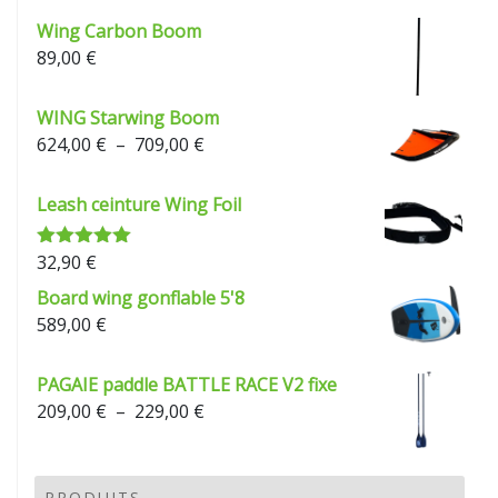
Wing Carbon Boom
89,00
€
WING Starwing Boom
Plage
624,00
€
–
709,00
€
de
prix :
Leash ceinture Wing Foil
624,00 €
à
32,90
€
Note
5.00
709,00 €
sur 5
Board wing gonflable 5'8
589,00
€
PAGAIE paddle BATTLE RACE V2 fixe
Plage
209,00
€
–
229,00
€
de
prix :
209,00 €
PRODUITS