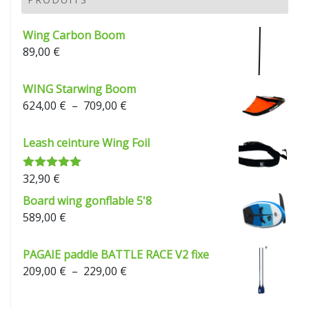
à
229,00 €
Wing Carbon Boom
89,00
€
WING Starwing Boom
Plage
624,00
€
–
709,00
€
de
prix :
Leash ceinture Wing Foil
624,00 €
à
32,90
€
Note
5.00
709,00 €
sur 5
Board wing gonflable 5'8
589,00
€
PAGAIE paddle BATTLE RACE V2 fixe
Plage
209,00
€
–
229,00
€
de
prix :