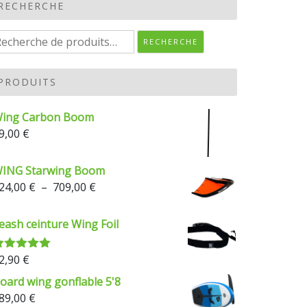
RECHERCHE
echerche
RECHERCHE
our :
PRODUITS
ing Carbon Boom
9,00
€
ING Starwing Boom
Plage
24,00
€
–
709,00
€
de
prix :
eash ceinture Wing Foil
624,00 €
à
2,90
€
ote
5.00
709,00 €
ur 5
oard wing gonflable 5'8
89,00
€