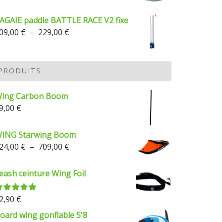
AGAIE paddle BATTLE RACE V2 fixe
Plage
09,00
€
–
229,00
€
de
prix :
209,00 €
PRODUITS
à
229,00 €
ing Carbon Boom
9,00
€
ING Starwing Boom
Plage
24,00
€
–
709,00
€
de
prix :
eash ceinture Wing Foil
624,00 €
à
2,90
€
ote
5.00
709,00 €
ur 5
oard wing gonflable 5'8