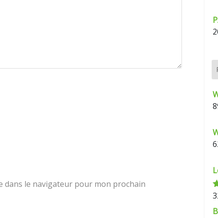
P
2
W
8
W
6
L
e dans le navigateur pour mon prochain
3
N
s
B