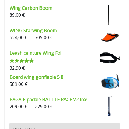
Wing Carbon Boom
89,00
€
WING Starwing Boom
Plage
624,00
€
–
709,00
€
de
prix :
Leash ceinture Wing Foil
624,00 €
à
32,90
€
Note
5.00
709,00 €
sur 5
Board wing gonflable 5'8
589,00
€
PAGAIE paddle BATTLE RACE V2 fixe
Plage
209,00
€
–
229,00
€
de
prix :
209,00 €
PRODUITS