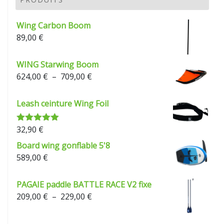
à
229,00 €
Wing Carbon Boom
89,00
€
WING Starwing Boom
Plage
624,00
€
–
709,00
€
de
prix :
Leash ceinture Wing Foil
624,00 €
à
32,90
€
Note
5.00
709,00 €
sur 5
Board wing gonflable 5'8
589,00
€
PAGAIE paddle BATTLE RACE V2 fixe
Plage
209,00
€
–
229,00
€
de
prix :