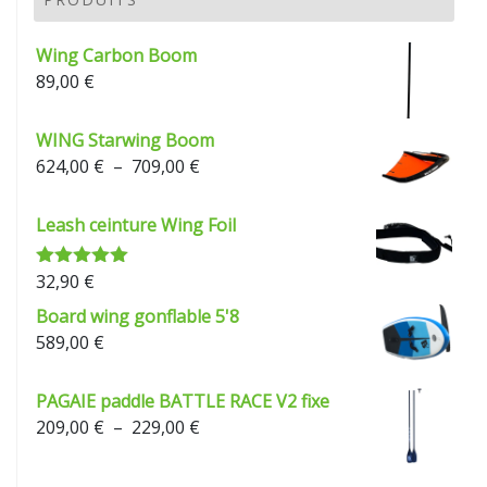
à
229,00 €
Wing Carbon Boom
89,00
€
WING Starwing Boom
Plage
624,00
€
–
709,00
€
de
prix :
Leash ceinture Wing Foil
624,00 €
à
32,90
€
Note
5.00
709,00 €
sur 5
Board wing gonflable 5'8
589,00
€
PAGAIE paddle BATTLE RACE V2 fixe
Plage
209,00
€
–
229,00
€
de
prix :