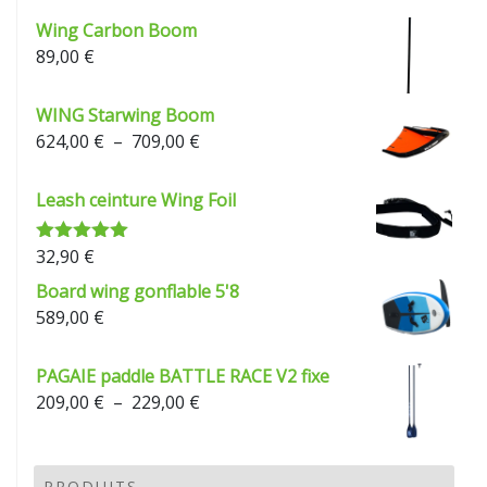
Wing Carbon Boom
89,00
€
WING Starwing Boom
Plage
624,00
€
–
709,00
€
de
prix :
Leash ceinture Wing Foil
624,00 €
à
32,90
€
Note
5.00
709,00 €
sur 5
Board wing gonflable 5'8
589,00
€
PAGAIE paddle BATTLE RACE V2 fixe
Plage
209,00
€
–
229,00
€
de
prix :
209,00 €
PRODUITS