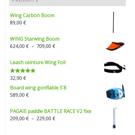
à
229,00 €
Wing Carbon Boom
89,00
€
WING Starwing Boom
Plage
624,00
€
–
709,00
€
de
prix :
Leash ceinture Wing Foil
624,00 €
à
32,90
€
Note
5.00
709,00 €
sur 5
Board wing gonflable 5'8
589,00
€
PAGAIE paddle BATTLE RACE V2 fixe
Plage
209,00
€
–
229,00
€
de
prix :