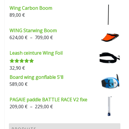
Wing Carbon Boom
89,00
€
WING Starwing Boom
Plage
624,00
€
–
709,00
€
de
prix :
Leash ceinture Wing Foil
624,00 €
à
32,90
€
Note
5.00
709,00 €
sur 5
Board wing gonflable 5'8
589,00
€
PAGAIE paddle BATTLE RACE V2 fixe
Plage
209,00
€
–
229,00
€
de
prix :
209,00 €
PRODUITS