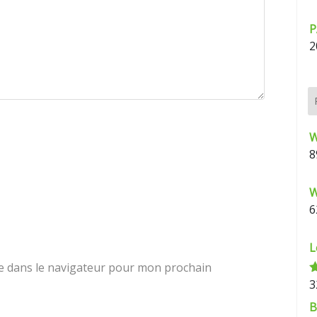
P
2
W
8
W
6
L
e dans le navigateur pour mon prochain
3
N
s
B