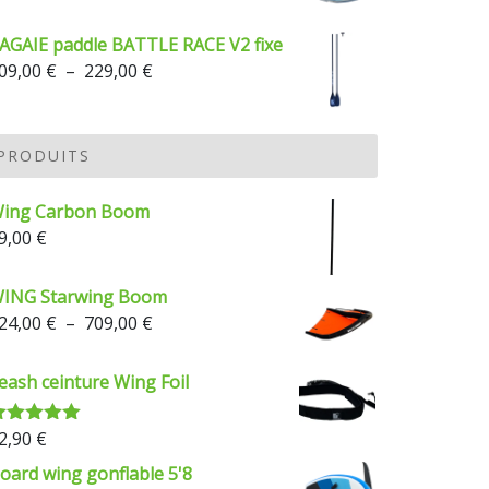
AGAIE paddle BATTLE RACE V2 fixe
Plage
09,00
€
–
229,00
€
de
prix :
209,00 €
PRODUITS
à
229,00 €
ing Carbon Boom
9,00
€
ING Starwing Boom
Plage
24,00
€
–
709,00
€
de
prix :
eash ceinture Wing Foil
624,00 €
à
2,90
€
ote
5.00
709,00 €
ur 5
oard wing gonflable 5'8