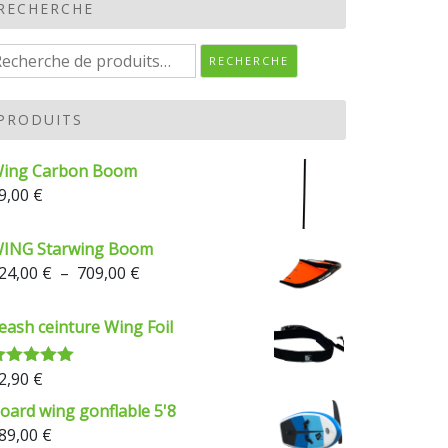
RECHERCHE
echerche
RECHERCHE
our :
PRODUITS
ing Carbon Boom
9,00
€
ING Starwing Boom
Plage
24,00
€
–
709,00
€
de
prix :
eash ceinture Wing Foil
624,00 €
à
2,90
€
ote
5.00
709,00 €
ur 5
oard wing gonflable 5'8
89,00
€