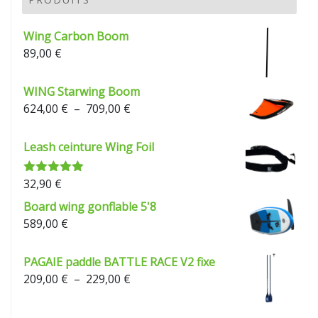
à
229,00 €
Wing Carbon Boom
89,00
€
WING Starwing Boom
Plage
624,00
€
–
709,00
€
de
prix :
Leash ceinture Wing Foil
624,00 €
à
32,90
€
Note
5.00
709,00 €
sur 5
Board wing gonflable 5'8
589,00
€
PAGAIE paddle BATTLE RACE V2 fixe
Plage
209,00
€
–
229,00
€
de
prix :