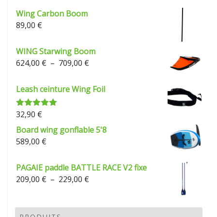
Wing Carbon Boom
89,00
€
WING Starwing Boom
Plage
624,00
€
–
709,00
€
de
prix :
Leash ceinture Wing Foil
624,00 €
à
32,90
€
Note
5.00
709,00 €
sur 5
Board wing gonflable 5'8
589,00
€
PAGAIE paddle BATTLE RACE V2 fixe
Plage
209,00
€
–
229,00
€
de
prix :
209,00 €
PRODUITS