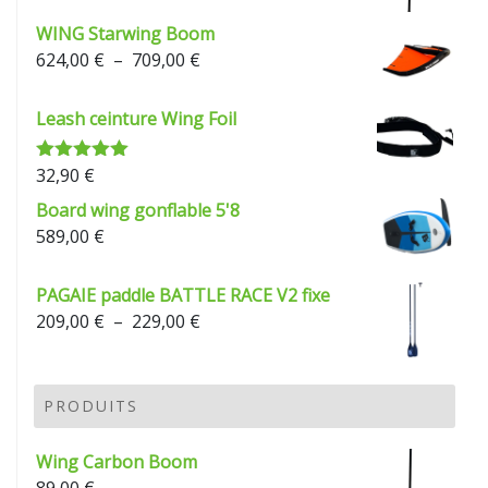
WING Starwing Boom
Plage
624,00
€
–
709,00
€
de
prix :
Leash ceinture Wing Foil
624,00 €
à
32,90
€
Note
5.00
709,00 €
sur 5
Board wing gonflable 5'8
589,00
€
PAGAIE paddle BATTLE RACE V2 fixe
Plage
209,00
€
–
229,00
€
de
prix :
209,00 €
PRODUITS
à
229,00 €
Wing Carbon Boom