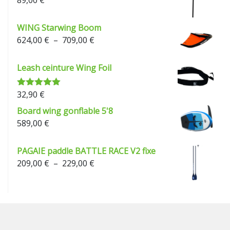
89,00
€
WING Starwing Boom
Plage
624,00
€
–
709,00
€
de
prix :
Leash ceinture Wing Foil
624,00 €
à
32,90
€
Note
5.00
709,00 €
sur 5
Board wing gonflable 5'8
589,00
€
PAGAIE paddle BATTLE RACE V2 fixe
Plage
209,00
€
–
229,00
€
de
prix :
209,00 €
à
229,00 €