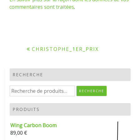
commentaires sont traitées
.
Navigation
CHRISTOPHE_1ER_PRIX
de
l’article
RECHERCHE
Recherche
RECHERCHE
pour :
PRODUITS
Wing Carbon Boom
89,00
€