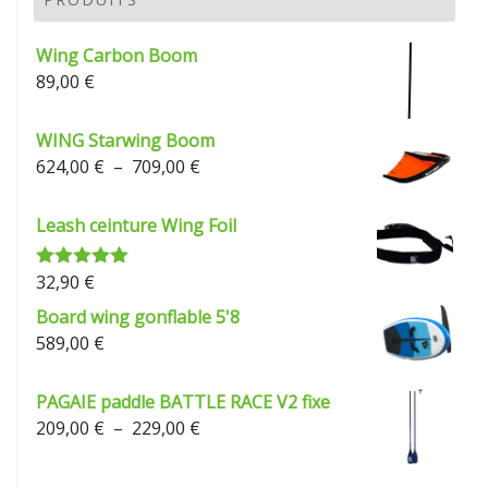
à
229,00 €
Wing Carbon Boom
89,00
€
WING Starwing Boom
Plage
624,00
€
–
709,00
€
de
prix :
Leash ceinture Wing Foil
624,00 €
à
32,90
€
Note
5.00
709,00 €
sur 5
Board wing gonflable 5'8
589,00
€
PAGAIE paddle BATTLE RACE V2 fixe
Plage
209,00
€
–
229,00
€
de
prix :