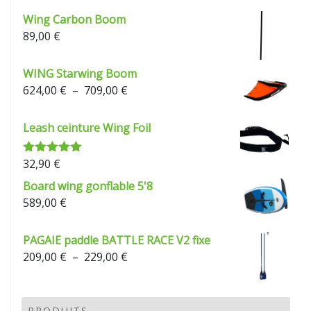
Wing Carbon Boom
89,00
€
WING Starwing Boom
Plage
624,00
€
–
709,00
€
de
prix :
Leash ceinture Wing Foil
624,00 €
à
32,90
€
Note
5.00
709,00 €
sur 5
Board wing gonflable 5'8
589,00
€
PAGAIE paddle BATTLE RACE V2 fixe
Plage
209,00
€
–
229,00
€
de
prix :
209,00 €
PRODUITS