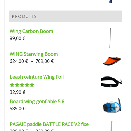
de
prix :
209,00 €
PRODUITS
à
229,00 €
Wing Carbon Boom
89,00
€
WING Starwing Boom
Plage
624,00
€
–
709,00
€
de
prix :
Leash ceinture Wing Foil
624,00 €
à
32,90
€
Note
5.00
709,00 €
sur 5
Board wing gonflable 5'8
589,00
€
PAGAIE paddle BATTLE RACE V2 fixe