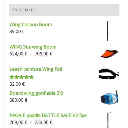
PRODUITS
Wing Carbon Boom
89,00
€
WING Starwing Boom
Plage
624,00
€
–
709,00
€
de
prix :
Leash ceinture Wing Foil
624,00 €
à
32,90
€
Note
5.00
709,00 €
sur 5
Board wing gonflable 5'8
589,00
€
PAGAIE paddle BATTLE RACE V2 fixe
Plage
209,00
€
–
229,00
€