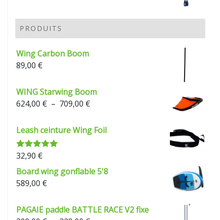
de
prix :
209,00 €
PRODUITS
à
229,00 €
Wing Carbon Boom
89,00
€
WING Starwing Boom
Plage
624,00
€
–
709,00
€
de
prix :
Leash ceinture Wing Foil
624,00 €
à
32,90
€
Note
5.00
709,00 €
sur 5
Board wing gonflable 5'8
589,00
€
PAGAIE paddle BATTLE RACE V2 fixe