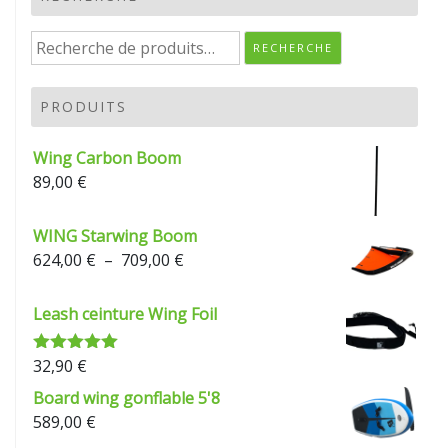
Recherche
RECHERCHE
pour :
PRODUITS
Wing Carbon Boom
89,00
€
WING Starwing Boom
Plage
624,00
€
–
709,00
€
de
prix :
Leash ceinture Wing Foil
624,00 €
à
32,90
€
Note
5.00
709,00 €
sur 5
Board wing gonflable 5'8
589,00
€