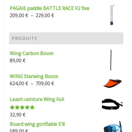
PAGAIE paddle BATTLE RACE V2 fixe
Plage
209,00
€
–
229,00
€
de
prix :
209,00 €
PRODUITS
à
229,00 €
Wing Carbon Boom
89,00
€
WING Starwing Boom
Plage
624,00
€
–
709,00
€
de
prix :
Leash ceinture Wing Foil
624,00 €
à
32,90
€
Note
5.00
709,00 €
sur 5
Board wing gonflable 5'8
589,00
€