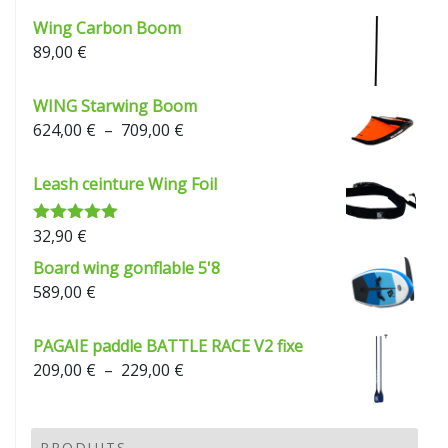
Wing Carbon Boom
89,00
€
WING Starwing Boom
Plage
624,00
€
–
709,00
€
de
prix :
Leash ceinture Wing Foil
624,00 €
à
32,90
€
Note
5.00
709,00 €
sur 5
Board wing gonflable 5'8
589,00
€
PAGAIE paddle BATTLE RACE V2 fixe
Plage
209,00
€
–
229,00
€
de
prix :
209,00 €
PRODUITS