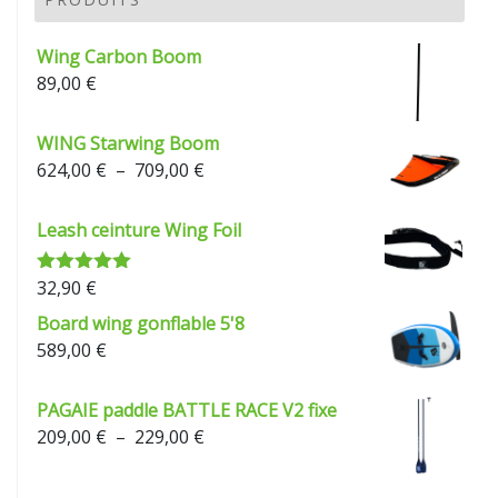
à
229,00 €
Wing Carbon Boom
89,00
€
WING Starwing Boom
Plage
624,00
€
–
709,00
€
de
prix :
Leash ceinture Wing Foil
624,00 €
à
32,90
€
Note
5.00
709,00 €
sur 5
Board wing gonflable 5'8
589,00
€
PAGAIE paddle BATTLE RACE V2 fixe
Plage
209,00
€
–
229,00
€
de
prix :