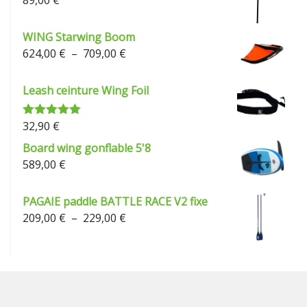
89,00
€
WING Starwing Boom
Plage
624,00
€
–
709,00
€
de
prix :
Leash ceinture Wing Foil
624,00 €
à
32,90
€
Note
5.00
709,00 €
sur 5
Board wing gonflable 5'8
589,00
€
PAGAIE paddle BATTLE RACE V2 fixe
Plage
209,00
€
–
229,00
€
de
prix :
209,00 €
à
229,00 €