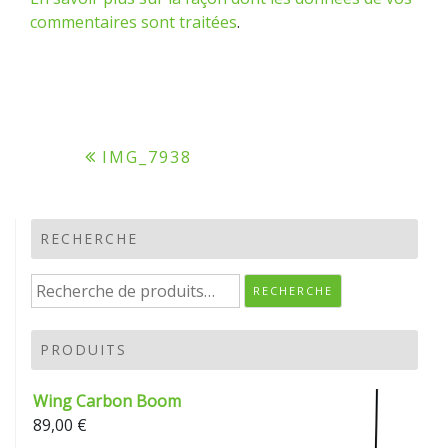
commentaires sont traitées
.
Navigation
IMG_7938
de
l’article
RECHERCHE
Recherche
RECHERCHE
pour :
PRODUITS
Wing Carbon Boom
89,00
€