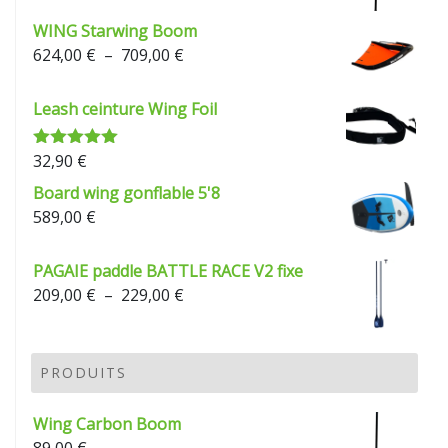
WING Starwing Boom
Plage
624,00
€
–
709,00
€
de
prix :
Leash ceinture Wing Foil
624,00 €
à
32,90
€
Note
5.00
709,00 €
sur 5
Board wing gonflable 5'8
589,00
€
PAGAIE paddle BATTLE RACE V2 fixe
Plage
209,00
€
–
229,00
€
de
prix :
209,00 €
PRODUITS
à
229,00 €
Wing Carbon Boom