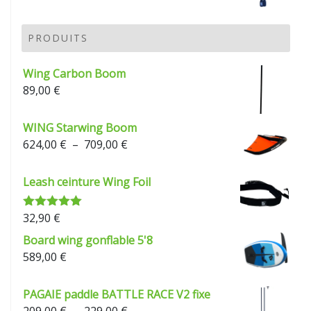
de
prix :
209,00 €
PRODUITS
à
229,00 €
Wing Carbon Boom
89,00
€
WING Starwing Boom
Plage
624,00
€
–
709,00
€
de
prix :
Leash ceinture Wing Foil
624,00 €
à
32,90
€
Note
5.00
709,00 €
sur 5
Board wing gonflable 5'8
589,00
€
PAGAIE paddle BATTLE RACE V2 fixe
Plage