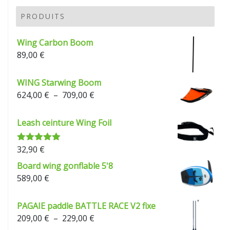
PRODUITS
Wing Carbon Boom
89,00
€
WING Starwing Boom
Plage
624,00
€
–
709,00
€
de
prix :
Leash ceinture Wing Foil
624,00 €
à
32,90
€
Note
5.00
709,00 €
sur 5
Board wing gonflable 5'8
589,00
€
PAGAIE paddle BATTLE RACE V2 fixe
Plage
209,00
€
–
229,00
€