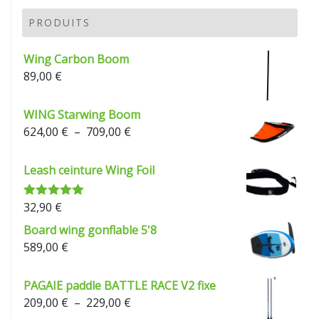
prix :
209,00 €
PRODUITS
à
229,00 €
Wing Carbon Boom
89,00
€
WING Starwing Boom
Plage
624,00
€
–
709,00
€
de
prix :
Leash ceinture Wing Foil
624,00 €
à
32,90
€
Note
5.00
709,00 €
sur 5
Board wing gonflable 5'8
589,00
€
PAGAIE paddle BATTLE RACE V2 fixe
Plage
209,00
€
–
229,00
€