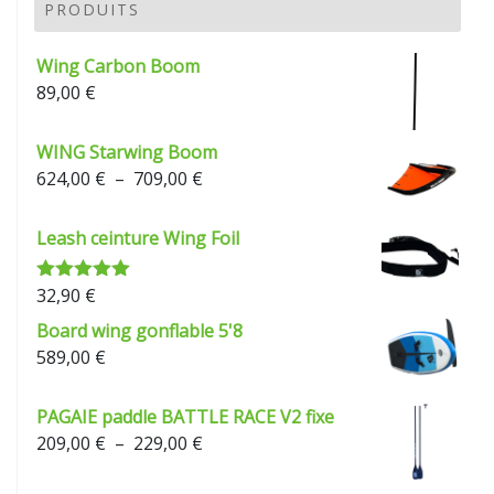
PRODUITS
Wing Carbon Boom
89,00
€
WING Starwing Boom
Plage
624,00
€
–
709,00
€
de
prix :
Leash ceinture Wing Foil
624,00 €
à
32,90
€
Note
5.00
709,00 €
sur 5
Board wing gonflable 5'8
589,00
€
PAGAIE paddle BATTLE RACE V2 fixe
Plage
209,00
€
–
229,00
€
de