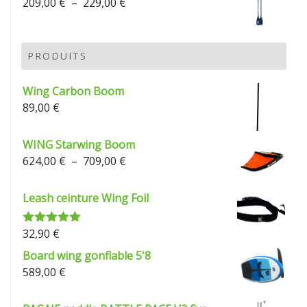
Plage
209,00
€
–
229,00
€
de
prix :
209,00 €
PRODUITS
à
229,00 €
Wing Carbon Boom
89,00
€
WING Starwing Boom
Plage
624,00
€
–
709,00
€
de
prix :
Leash ceinture Wing Foil
624,00 €
à
32,90
€
Note
5.00
709,00 €
sur 5
Board wing gonflable 5'8
589,00
€