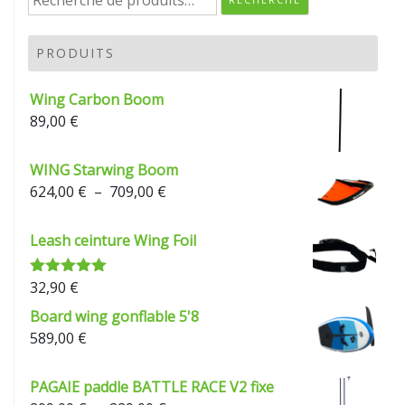
pour :
PRODUITS
Wing Carbon Boom
89,00
€
WING Starwing Boom
Plage
624,00
€
–
709,00
€
de
prix :
Leash ceinture Wing Foil
624,00 €
à
32,90
€
Note
5.00
709,00 €
sur 5
Board wing gonflable 5'8
589,00
€
PAGAIE paddle BATTLE RACE V2 fixe