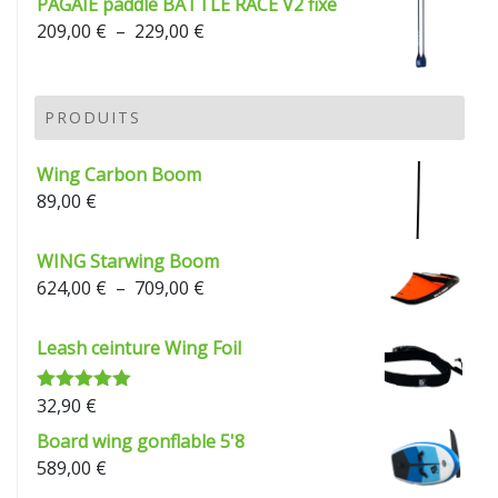
PAGAIE paddle BATTLE RACE V2 fixe
Plage
209,00
€
–
229,00
€
de
prix :
209,00 €
PRODUITS
à
229,00 €
Wing Carbon Boom
89,00
€
WING Starwing Boom
Plage
624,00
€
–
709,00
€
de
prix :
Leash ceinture Wing Foil
624,00 €
à
32,90
€
Note
5.00
709,00 €
sur 5
Board wing gonflable 5'8
589,00
€