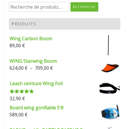
Recherche
RECHERCHE
pour :
PRODUITS
Wing Carbon Boom
89,00
€
WING Starwing Boom
Plage
624,00
€
–
709,00
€
de
prix :
Leash ceinture Wing Foil
624,00 €
à
32,90
€
Note
5.00
709,00 €
sur 5
Board wing gonflable 5'8
589,00
€