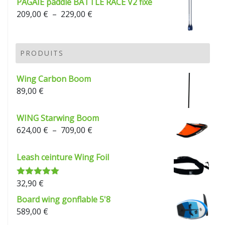
PAGAIE paddle BATTLE RACE V2 fixe
Plage
209,00
€
–
229,00
€
de
prix :
209,00 €
PRODUITS
à
229,00 €
Wing Carbon Boom
89,00
€
WING Starwing Boom
Plage
624,00
€
–
709,00
€
de
prix :
Leash ceinture Wing Foil
624,00 €
à
32,90
€
Note
5.00
709,00 €
sur 5
Board wing gonflable 5'8
589,00
€