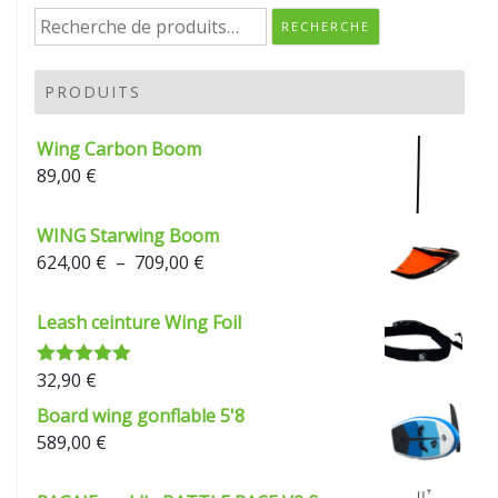
Recherche
RECHERCHE
pour :
PRODUITS
Wing Carbon Boom
89,00
€
WING Starwing Boom
Plage
624,00
€
–
709,00
€
de
prix :
Leash ceinture Wing Foil
624,00 €
à
32,90
€
Note
5.00
709,00 €
sur 5
Board wing gonflable 5'8
589,00
€