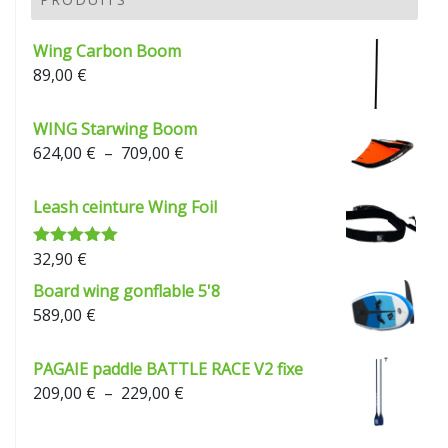
à
229,00 €
Wing Carbon Boom
89,00
€
WING Starwing Boom
Plage
624,00
€
–
709,00
€
de
prix :
Leash ceinture Wing Foil
624,00 €
à
32,90
€
Note
5.00
709,00 €
sur 5
Board wing gonflable 5'8
589,00
€
PAGAIE paddle BATTLE RACE V2 fixe
Plage
209,00
€
–
229,00
€
de
prix :