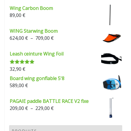
Wing Carbon Boom
89,00
€
WING Starwing Boom
Plage
624,00
€
–
709,00
€
de
prix :
Leash ceinture Wing Foil
624,00 €
à
32,90
€
Note
5.00
709,00 €
sur 5
Board wing gonflable 5'8
589,00
€
PAGAIE paddle BATTLE RACE V2 fixe
Plage
209,00
€
–
229,00
€
de
prix :
209,00 €
PRODUITS