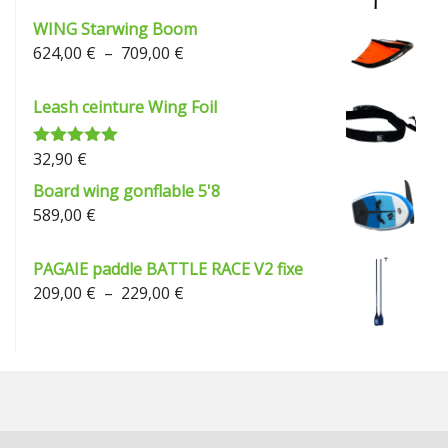
WING Starwing Boom
Plage
624,00
€
–
709,00
€
de
prix :
Leash ceinture Wing Foil
624,00 €
à
32,90
€
Note
5.00
709,00 €
sur 5
Board wing gonflable 5'8
589,00
€
PAGAIE paddle BATTLE RACE V2 fixe
Plage
209,00
€
–
229,00
€
de
prix :
209,00 €
à
229,00 €