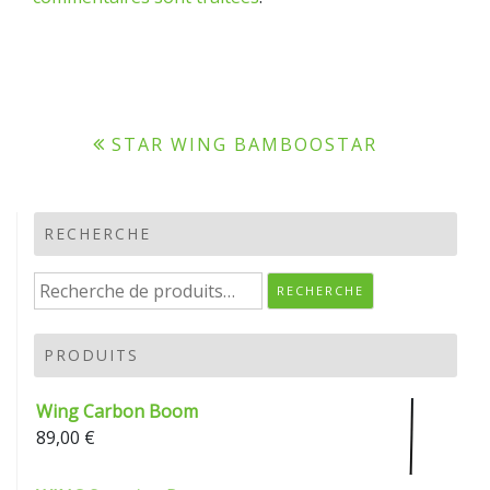
Navigation
STAR WING BAMBOOSTAR
de
l’article
RECHERCHE
Recherche
RECHERCHE
pour :
PRODUITS
Wing Carbon Boom
89,00
€