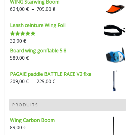
WING Starwing Boom
Plage
624,00
€
–
709,00
€
de
prix :
Leash ceinture Wing Foil
624,00 €
à
32,90
€
Note
5.00
709,00 €
sur 5
Board wing gonflable 5'8
589,00
€
PAGAIE paddle BATTLE RACE V2 fixe
Plage
209,00
€
–
229,00
€
de
prix :
209,00 €
PRODUITS
à
229,00 €
Wing Carbon Boom
89,00
€