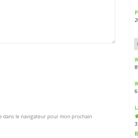
P
2
W
8
W
6
L
e dans le navigateur pour mon prochain
3
N
s
B