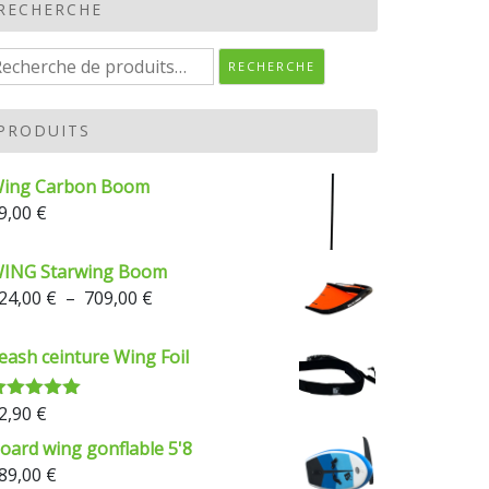
RECHERCHE
echerche
RECHERCHE
our :
PRODUITS
ing Carbon Boom
9,00
€
ING Starwing Boom
Plage
24,00
€
–
709,00
€
de
prix :
eash ceinture Wing Foil
624,00 €
à
2,90
€
ote
5.00
709,00 €
ur 5
oard wing gonflable 5'8
89,00
€