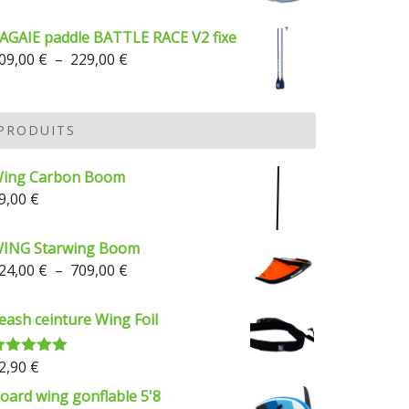
AGAIE paddle BATTLE RACE V2 fixe
Plage
09,00
€
–
229,00
€
de
prix :
209,00 €
PRODUITS
à
229,00 €
ing Carbon Boom
9,00
€
ING Starwing Boom
Plage
24,00
€
–
709,00
€
de
prix :
eash ceinture Wing Foil
624,00 €
à
2,90
€
ote
5.00
709,00 €
ur 5
oard wing gonflable 5'8