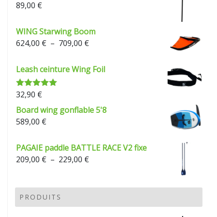
89,00
€
WING Starwing Boom
Plage
624,00
€
–
709,00
€
de
prix :
Leash ceinture Wing Foil
624,00 €
à
32,90
€
Note
5.00
709,00 €
sur 5
Board wing gonflable 5'8
589,00
€
PAGAIE paddle BATTLE RACE V2 fixe
Plage
209,00
€
–
229,00
€
de
prix :
209,00 €
PRODUITS
à