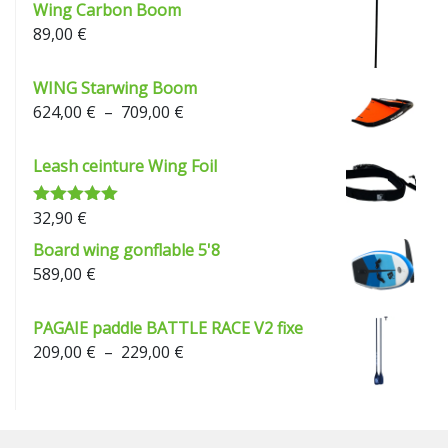
229,00 €
Wing Carbon Boom
89,00
€
WING Starwing Boom
Plage
624,00
€
–
709,00
€
de
prix :
Leash ceinture Wing Foil
624,00 €
à
32,90
€
Note
5.00
709,00 €
sur 5
Board wing gonflable 5'8
589,00
€
PAGAIE paddle BATTLE RACE V2 fixe
Plage
209,00
€
–
229,00
€
de
prix :
209,00 €
à