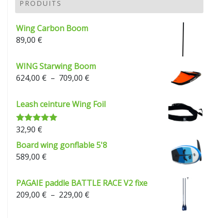
209,00 €
PRODUITS
à
229,00 €
Wing Carbon Boom
89,00
€
WING Starwing Boom
Plage
624,00
€
–
709,00
€
de
prix :
Leash ceinture Wing Foil
624,00 €
à
32,90
€
Note
5.00
709,00 €
sur 5
Board wing gonflable 5'8
589,00
€
PAGAIE paddle BATTLE RACE V2 fixe
Plage
209,00
€
–
229,00
€
de
prix :