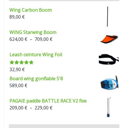
Wing Carbon Boom
89,00
€
WING Starwing Boom
Plage
624,00
€
–
709,00
€
de
prix :
Leash ceinture Wing Foil
624,00 €
à
32,90
€
Note
5.00
709,00 €
sur 5
Board wing gonflable 5'8
589,00
€
PAGAIE paddle BATTLE RACE V2 fixe
Plage
209,00
€
–
229,00
€
de
prix :