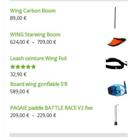
Wing Carbon Boom
89,00
€
WING Starwing Boom
Plage
624,00
€
–
709,00
€
de
prix :
Leash ceinture Wing Foil
624,00 €
à
32,90
€
Note
5.00
709,00 €
sur 5
Board wing gonflable 5'8
589,00
€
PAGAIE paddle BATTLE RACE V2 fixe
Plage
209,00
€
–
229,00
€
de
prix :