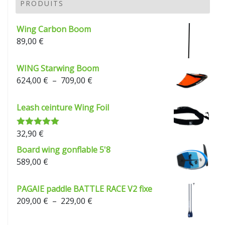
209,00 €
PRODUITS
à
229,00 €
Wing Carbon Boom
89,00
€
WING Starwing Boom
Plage
624,00
€
–
709,00
€
de
prix :
Leash ceinture Wing Foil
624,00 €
à
32,90
€
Note
5.00
709,00 €
sur 5
Board wing gonflable 5'8
589,00
€
PAGAIE paddle BATTLE RACE V2 fixe
Plage
209,00
€
–
229,00
€
de
prix :