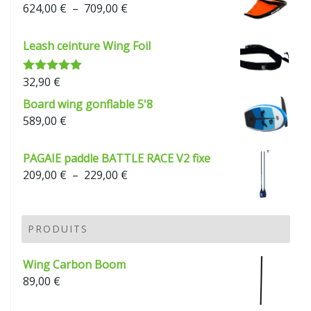
Plage
624,00
€
–
709,00
€
de
prix :
Leash ceinture Wing Foil
624,00 €
à
32,90
€
Note
5.00
709,00 €
sur 5
Board wing gonflable 5'8
589,00
€
PAGAIE paddle BATTLE RACE V2 fixe
Plage
209,00
€
–
229,00
€
de
prix :
209,00 €
PRODUITS
à
229,00 €
Wing Carbon Boom
89,00
€