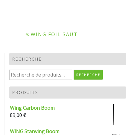
Navigation
WING FOIL SAUT
de
l’article
RECHERCHE
Recherche
RECHERCHE
pour :
PRODUITS
Wing Carbon Boom
89,00
€
WING Starwing Boom