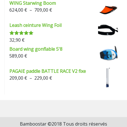
WING Starwing Boom
Plage
624,00
€
–
709,00
€
de
prix :
Leash ceinture Wing Foil
624,00 €
à
32,90
€
Note
5.00
709,00 €
sur 5
Board wing gonflable 5'8
589,00
€
PAGAIE paddle BATTLE RACE V2 fixe
Plage
209,00
€
–
229,00
€
de
prix :
209,00 €
à
229,00 €
Bamboostar ©2018 Tous droits réservés