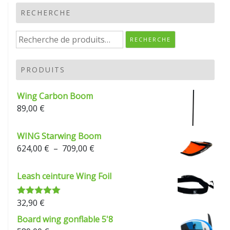
RECHERCHE
RECHERCHE
PRODUITS
Wing Carbon Boom
89,00
€
WING Starwing Boom
624,00
€
–
709,00
€
Leash ceinture Wing Foil
32,90
€
Note
5.00
sur 5
Board wing gonflable 5'8