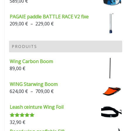
589,00
€
PAGAIE paddle BATTLE RACE V2 fixe
209,00
€
–
229,00
€
PRODUITS
Wing Carbon Boom
89,00
€
WING Starwing Boom
624,00
€
–
709,00
€
Leash ceinture Wing Foil
32,90
€
Note
5.00
sur 5